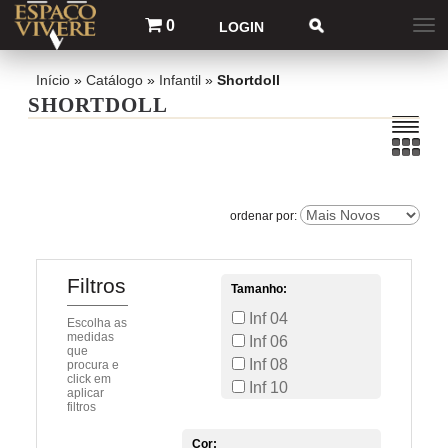
0
LOGIN
Início
»
Catálogo
»
Infantil
»
Shortdoll
SHORTDOLL
Filtros
Tamanho:
Inf 04
Escolha as
medidas
Inf 06
que
Inf 08
procura e
click em
Inf 10
aplicar
filtros
Cor: