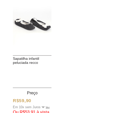
Magenta
Marinho
Mescla
Off White
Pink
Preto
Preto c/ off white
Pêssego
Rosa
Rose
sapatilha infantil
peluciada recco
Roxo
Royal
Salmão
Verde
Verde Água
Vermelho
Preço
R$59,90
Em 10x sem Juros
Ver
Ou R$53,91 à vista