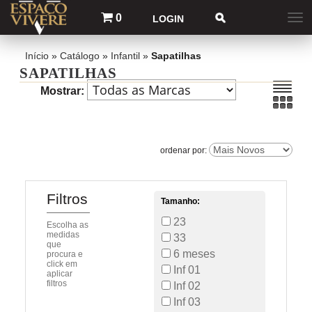
0
LOGIN
Início
»
Catálogo
»
Infantil
»
Sapatilhas
SAPATILHAS
Mostrar:
Filtros
Tamanho:
23
Escolha as
medidas
33
que
6 meses
procura e
click em
Inf 01
aplicar
filtros
Inf 02
Inf 03