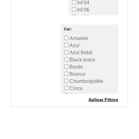
Inf 04
Inf 06
Inf 08
Inf 10
Cor:
Inf 12
Amarelo
Inf 14
Azul
Inf 16
Azul Bebê
Inf G
Black jeans
Inf GG
Bordo
Inf M
Branco
Inf P
Chumbo/grafite
Inf PP
Cinza
Tam M
Colorido
Único
Aplicar Filtros
Coral
Creme
Jeans
Laranja
Lilás
Listras