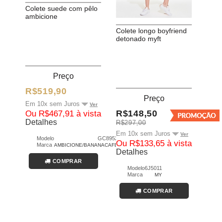
colete suede com pêlo
ambicione
colete longo boyfriend
detonado myft
Preço
R$519,90
Preço
Em 10x sem Juros
Ver
R$148,50
Ou R$467,91 à vista
Detalhes
R$297,00
Em 10x sem Juros
Ver
Modelo
GC8952
Ou R$133,65 à vista
Marca
AMBICIONE/BANANACAFÉ
Detalhes
COMPRAR
Modelo
6J5011
Marca
MY
COMPRAR