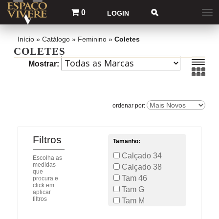
0
LOGIN
Início
»
Catálogo
»
Feminino
»
Coletes
COLETES
Mostrar:
Filtros
Tamanho:
Calçado 34
Escolha as
medidas
Calçado 38
que
Tam 46
procura e
click em
Tam G
aplicar
filtros
Tam M