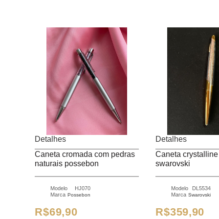
Detalhes
Detalhes
caneta cromada com pedras
caneta crystalline rosê
naturais possebon
swarovski
Modelo
HJ070
Modelo
DL5534
Marca
Marca
Possebon
Swarovski
R$69,90
R$359,90