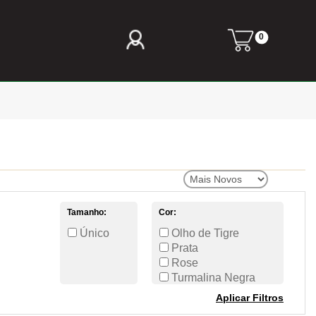
0
Tamanho:
Cor:
Único
Olho de Tigre
Prata
Rose
Turmalina Negra
Aplicar Filtros