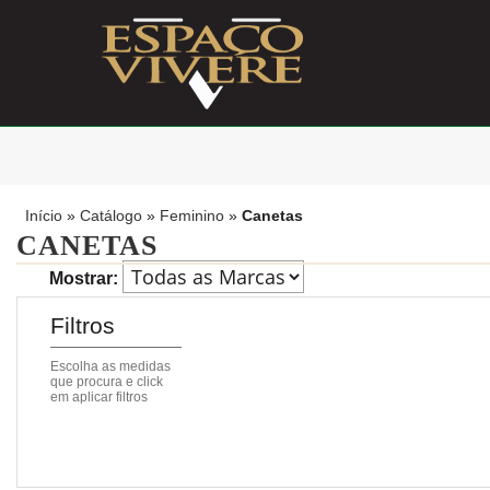
Início
»
Catálogo
»
Feminino
»
Canetas
CANETAS
Mostrar:
Filtros
Escolha as medidas
que procura e click
em aplicar filtros