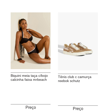
biquini meia taça c/bojo
tênis club c camurça
calcinha faixa mrbeach
reebok schutz
Preço
Preço