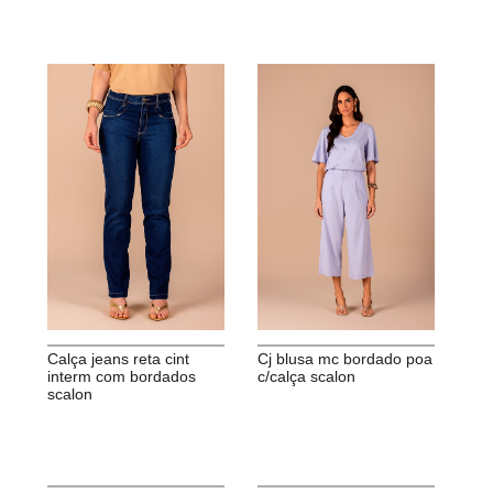
calça jeans reta cint
cj blusa mc bordado poa
interm com bordados
c/calça scalon
scalon